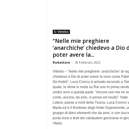
5- Viterbo
“Nelle mie preghiere
‘anarchiche’ chiedevo a Dio d
poter avere la...
Redattore
-
18 Febbraio 2022
Viterbo – “Nelle mie preghiere ‘anarchiche’ di r
chiedevo a Dio di poter avere la voce come Fabri
De André”. Luca Cionco è arrivato secondo a Tal
quale, lo show in onda su Rai uno in prima serat
undici anni a questa parte. “Ancora non me ne r
conto, ancora, da solo, ci penso ed esulto”. Nato
Latera, paese a nord della Tuscia, Luca Cionco v
Marta ed è il frontman degli Hotel Supramonte, u
gruppo di dieci elementi che da anni, e con succ
porta voce e testi del cantautore genovese in gir
l’Italia.