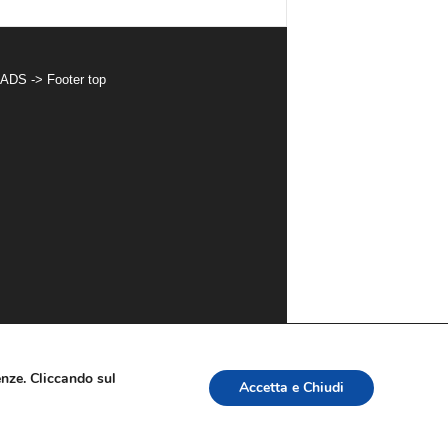
 ADS -> Footer top
renze. Cliccando sul
Accetta e Chiudi
imer
Privacy
Advertisement
Contact Us