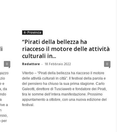
4- Provincia
“Pirati della bellezza ha
i
riacceso il motore delle attività
culturali in...
0
Redattore
-
18 Febbraio 2022
0
agazzo
Viterbo – “Pirati della bellezza ha riacceso il motore
zio
delle attività culturali in città”. Il festival della parola e
e e
del pensiero ha chiuso la sua prima stagione. Carlo
a, da
Galeotti, direttore di Tusciaweb e fondatore dei Pirati,
endo
tira le somme dell’intera manifestazione. Prossimo
 a
appuntamento a ottobre, con una nuova edizione del
ive a
festival.
n
esso,
o per