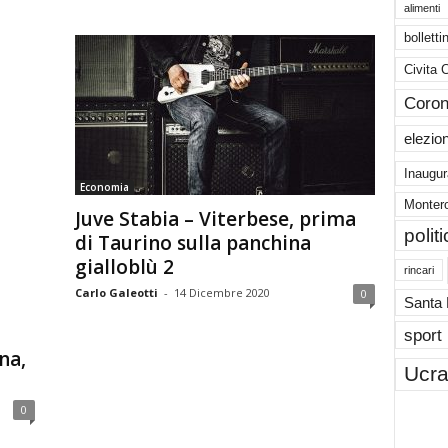
alimenti
bolletti
Civita 
Coron
elezio
Inaugur
Economia
Montero
Juve Stabia – Viterbese, prima
polit
di Taurino sulla panchina
gialloblù 2
rincari
Carlo Galeotti
-
14 Dicembre 2020
0
Santa
sport
na,
Ucra
0