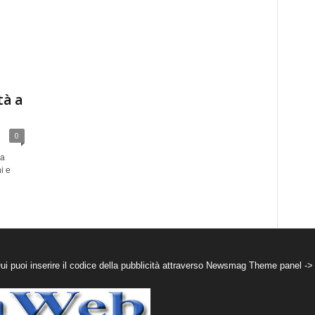
tà a
0
da
i e
puoi inserire il codice della pubblicità attraverso Newsmag Theme panel ->