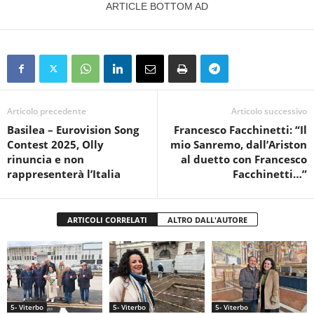
ARTICLE BOTTOM AD
Articolo precedente
Articolo successivo
Basilea – Eurovision Song
Francesco Facchinetti: “Il
Contest 2025, Olly
mio Sanremo, dall’Ariston
rinuncia e non
al duetto con Francesco
rappresenterà l’Italia
Facchinetti…”
ARTICOLI CORRELATI
ALTRO DALL'AUTORE
5- Viterbo
5- Viterbo
5- Viterbo