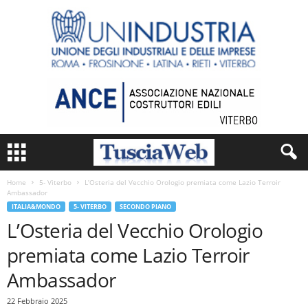
Home
5- Viterbo
L’Osteria del Vecchio Orologio premiata come Lazio Terroir
Ambassador
ITALIA&MONDO
5- VITERBO
SECONDO PIANO
L’Osteria del Vecchio Orologio
premiata come Lazio Terroir
Ambassador
22 Febbraio 2025