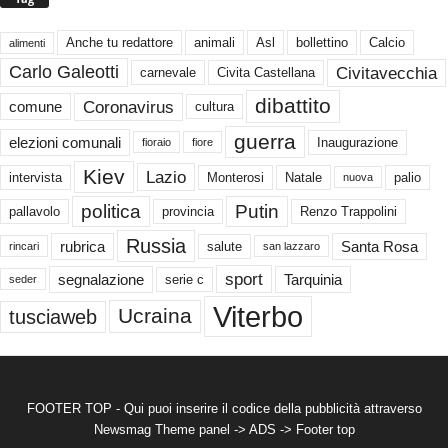
Anche tu redattore
animali
Asl
bollettino
Calcio
alimenti
Carlo Galeotti
Civitavecchia
carnevale
Civita Castellana
dibattito
Coronavirus
comune
cultura
guerra
elezioni comunali
Inaugurazione
fioraio
fiore
Kiev
Lazio
intervista
Monterosi
Natale
palio
nuova
politica
Putin
pallavolo
provincia
Renzo Trappolini
Russia
rubrica
Santa Rosa
salute
rincari
san lazzaro
sport
segnalazione
Tarquinia
serie c
seder
Viterbo
Ucraina
tusciaweb
FOOTER TOP - Qui puoi inserire il codice della pubblicità attraverso
Newsmag Theme panel -> ADS -> Footer top