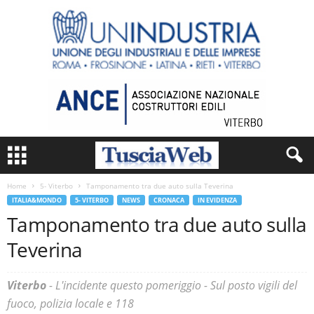
Home
5- Viterbo
Tamponamento tra due auto sulla Teverina
ITALIA&MONDO
5- VITERBO
NEWS
CRONACA
IN EVIDENZA
Tamponamento tra due auto sulla
Teverina
Viterbo
- L'incidente questo pomeriggio - Sul posto vigili del
fuoco, polizia locale e 118