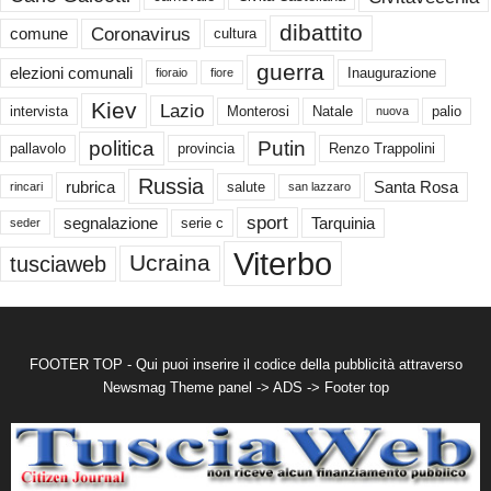
dibattito
Coronavirus
comune
cultura
guerra
elezioni comunali
Inaugurazione
fioraio
fiore
Kiev
Lazio
intervista
Monterosi
Natale
palio
nuova
politica
Putin
pallavolo
provincia
Renzo Trappolini
Russia
rubrica
Santa Rosa
salute
rincari
san lazzaro
sport
segnalazione
Tarquinia
serie c
seder
Viterbo
Ucraina
tusciaweb
FOOTER TOP - Qui puoi inserire il codice della pubblicità attraverso
Newsmag Theme panel -> ADS -> Footer top