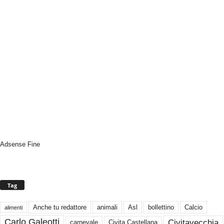
Adsense Fine
Tag
Anche tu redattore
animali
Asl
bollettino
Calcio
alimenti
Carlo Galeotti
Civitavecchia
carnevale
Civita Castellana