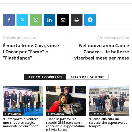
Articolo precedente
Articolo successivo
È morta Irene Cara, vinse
Nel nuovo anno Cani e
l’Oscar per “Fame” e
Canacci… le bellezze
“Flashdance”
viterbesi mese per mese
ARTICOLI CORRELATI
ALTRO DALL'AUTORE
4- Provincia
4- Provincia
5- Viterbo
“L’Interporto diventerà
Tuscia in Jazz for sla:
“Diamo alla città un
uno snodo strategico
raccolti 2565 euro con il
servizio che aspettava da
nazionale ed europeo”
concerto di Pippo Matino
tempo”
e Silvia Barba