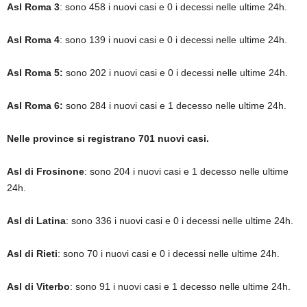
Asl Roma 3
: sono 458 i nuovi casi e 0 i decessi nelle ultime 24h.
Asl Roma 4
: sono 139 i nuovi casi e 0 i decessi nelle ultime 24h.
Asl Roma 5:
sono 202 i nuovi casi e 0 i decessi nelle ultime 24h.
Asl Roma 6:
sono 284 i nuovi casi e 1 decesso nelle ultime 24h.
Nelle province si registrano 701 nuovi casi.
Asl di Frosinone
: sono 204 i nuovi casi e 1 decesso nelle ultime
24h.
Asl di Latina
: sono 336 i nuovi casi e 0 i decessi nelle ultime 24h.
Asl di Rieti
: sono 70 i nuovi casi e 0 i decessi nelle ultime 24h.
Asl di Viterbo
: sono 91 i nuovi casi e 1 decesso nelle ultime 24h.