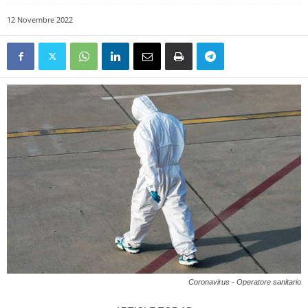
12 Novembre 2022
Coronavirus - Operatore sanitario