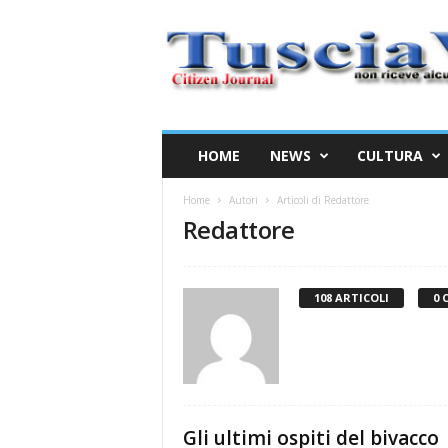
T
u
s
c
i
a
w
HOME
NEWS
CULTURA
e
b
Home
Autori
Articoli di Redattore
Redattore
108 ARTICOLI
0 
Gli ultimi ospiti del bivacco