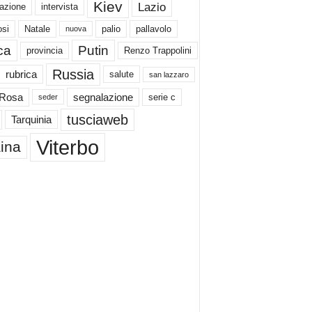
Kiev
Lazio
azione
intervista
si
Natale
palio
pallavolo
nuova
ica
Putin
provincia
Renzo Trappolini
Russia
rubrica
salute
san lazzaro
 Rosa
segnalazione
serie c
seder
tusciaweb
Tarquinia
Viterbo
ina