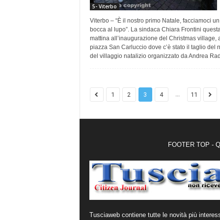
5- Viterbo
Viterbo – “È il nostro primo Natale, facciamoci un
bocca al lupo”. La sindaca Chiara Frontini quest
mattina all’inaugurazione del Christmas village, 
piazza San Carluccio dove c’è stato il taglio del 
del villaggio natalizio organizzato da Andrea Ra
...
1
2
3
4
11
FOOTER TOP - Qui 
Tusciaweb contiene tutte le novità più interes