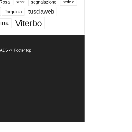
 Rosa
segnalazione
serie c
seder
tusciaweb
Tarquinia
Viterbo
ina
 ADS -> Footer top