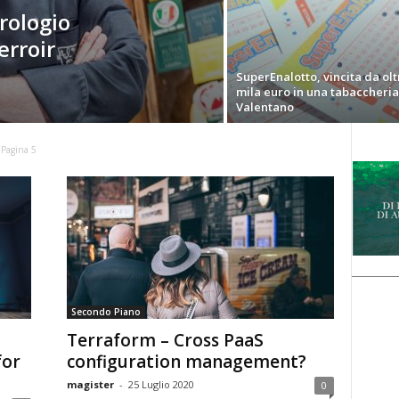
rologio
erroir
SuperEnalotto, vincita da olt
mila euro in una tabaccheria
Valentano
Pagina 5
Secondo Piano
Terraform – Cross PaaS
for
configuration management?
magister
-
25 Luglio 2020
0