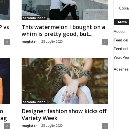
Copia
Secondo Piano
Meta
 vs
This watermelon I bought on a
Accedi
whim is pretty good, but...
Feed dei 
magister
-
25 Luglio 2020
0
0
Feed dei
WordPres
Adsense 
Secondo Piano
to
Designer fashion show kicks off
bag
Variety Week
magister
-
25 Luglio 2020
0
0