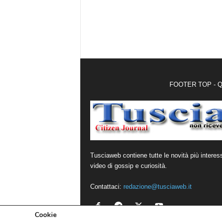
FOOTER TOP - Qui 
Tusciaweb contiene tutte le novità più interes
video di gossip e curiosità.
Contattaci:
redazione@tusciaweb.it
Cookie