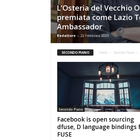
L’Osteria del Vecchio O
premiata come Lazio T
Ambassador
Redattore
-
22 Febbraio 2025
SECONDO PIANO
Home
Secondo Piano
Secondo Piano
Facebook is open sourcing
dfuse, D language bindings 
FUSE