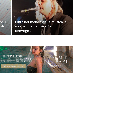
re 33
Lutto nel mondo della musica, è
 di
morto il cantautore Paolo
Benvegnù