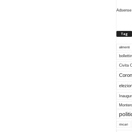
Adsense 
Tag
alimenti
bolletti
Civita 
Coron
elezio
Inaugur
Montero
polit
rincari