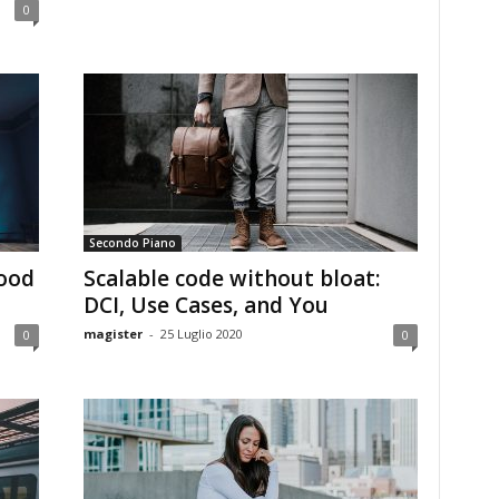
0
Secondo Piano
ood
Scalable code without bloat:
DCI, Use Cases, and You
magister
-
25 Luglio 2020
0
0