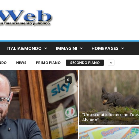
ITALIA&MONDO
IMMAGINI
HOMEPAGES
NDO
NEWS
PRIMO PIANO
SECONDO PIANO
0
“Uno scoiattolo nero nell’oas
Alviano”