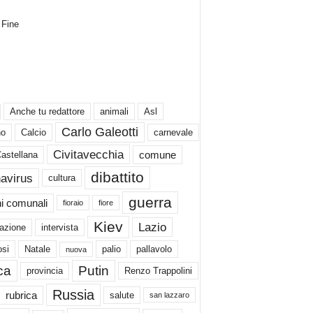
Fine
Anche tu redattore
animali
Asl
Carlo Galeotti
no
Calcio
carnevale
Civitavecchia
comune
Castellana
dibattito
avirus
cultura
guerra
ni comunali
fioraio
fiore
Kiev
Lazio
azione
intervista
si
Natale
palio
pallavolo
nuova
ica
Putin
provincia
Renzo Trappolini
Russia
rubrica
salute
san lazzaro