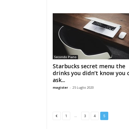
Secondo Piano
Starbucks secret menu the
drinks you didn’t know you 
ask...
magister
-
25 Luglio 2020
...
1
3
4
5