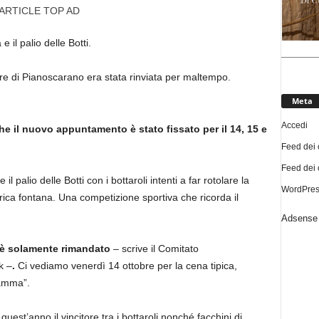
ARTICLE TOP AD
 il palio delle Botti.
ere di Pianoscarano era stata rinviata per maltempo.
Meta
Accedi
e il nuovo appuntamento è stato fissato per il 14, 15 e
Feed dei 
Feed dei
l palio delle Botti con i bottaroli intenti a far rotolare la
WordPres
torica fontana. Una competizione sportiva che ricorda il
Adsense 
 è solamente rimandato
– scrive il Comitato
k –
.
Ci vediamo venerdì 14 ottobre per la cena tipica,
amma”.
uest’anno il vincitore tra i bottaroli nonché facchini di