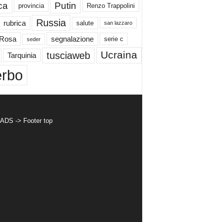
ica
Putin
provincia
Renzo Trappolini
Russia
rubrica
salute
san lazzaro
 Rosa
segnalazione
serie c
seder
Ucraina
tusciaweb
Tarquinia
erbo
 ADS -> Footer top