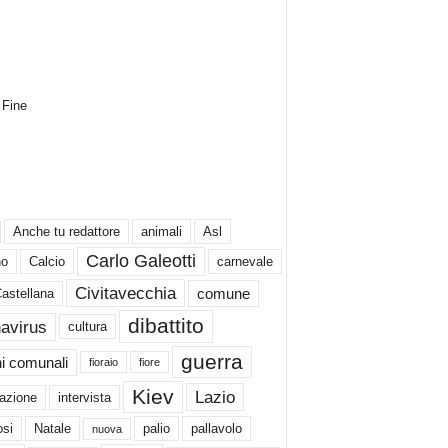
Fine
Anche tu redattore
animali
Asl
Carlo Galeotti
no
Calcio
carnevale
Civitavecchia
comune
Castellana
dibattito
avirus
cultura
guerra
ni comunali
fioraio
fiore
Kiev
Lazio
azione
intervista
si
Natale
palio
pallavolo
nuova