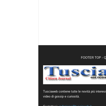
FOOTER TOP - Qui 
Tusciaweb contiene tutte le novità più interes
video di gossip e curiosità.