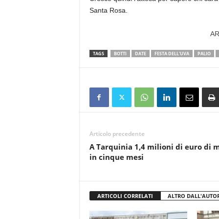
Santa Rosa.
AR
TAGS
BOTTI
DATE
FESTA DELL'UVA
PALIO
Articolo precedente
A Tarquinia 1,4 milioni di euro di 
in cinque mesi
ARTICOLI CORRELATI
ALTRO DALL'AUTO