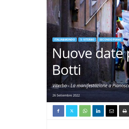
ITALIA&MONDO
5- VITERBO
SECONDO PIANO
Nuove date pe
Botti
Viterbo - La manifestazione a Pianosca
26 Settembre 2022