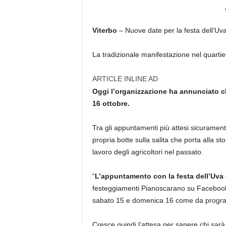
Viterbo
– Nuove date per la festa dell’Uva e
La tradizionale manifestazione nel quarti
ARTICLE INLINE AD
Oggi l’organizzazione ha annunciato ch
16 ottobre.
Tra gli appuntamenti più attesi sicuramente i
propria botte sulla salita che porta alla s
lavoro degli agricoltori nel passato.
“
L’appuntamento con la festa dell’Uva
festeggiamenti Pianoscarano su Faceboo
sabato 15 e domenica 16 come da progr
Cresce quindi l’attesa per sapere chi sarà q