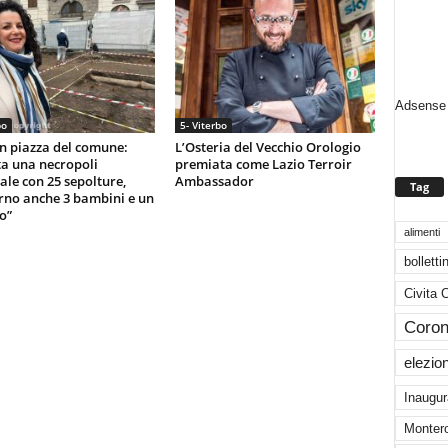
Adsense 
bo
5- Viterbo
in piazza del comune:
L’Osteria del Vecchio Orologio
a una necropoli
premiata come Lazio Terroir
le con 25 sepolture,
Ambassador
Tag
erno anche 3 bambini e un
o”
alimenti
bolletti
Civita 
Coron
elezio
Inaugur
Montero