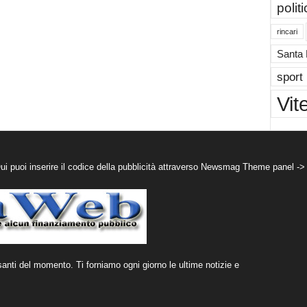
polit
rincari
Santa
sport
Vit
puoi inserire il codice della pubblicità attraverso Newsmag Theme panel ->
santi del momento. Ti forniamo ogni giorno le ultime notizie e