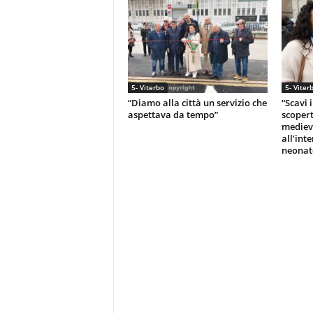
5- Viterbo
5- Viter
“Diamo alla città un servizio che
“Scavi 
aspettava da tempo”
scopert
medieva
all’int
neonat