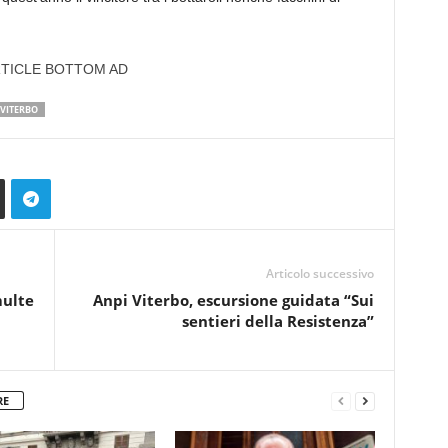
TICLE BOTTOM AD
VITERBO
Articolo successivo
multe
Anpi Viterbo, escursione guidata “Sui
sentieri della Resistenza”
RE