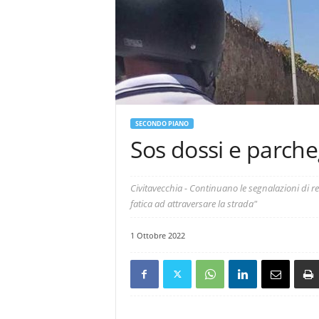
SECONDO PIANO
Sos dossi e parche
Civitavecchia - Continuano le segnalazioni di res
fatica ad attraversare la strada"
1 Ottobre 2022