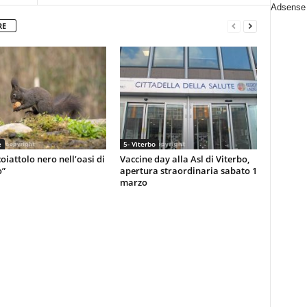
Adsense 
RE
e
5- Viterbo
oiattolo nero nell’oasi di
Vaccine day alla Asl di Viterbo,
o”
apertura straordinaria sabato 1
marzo