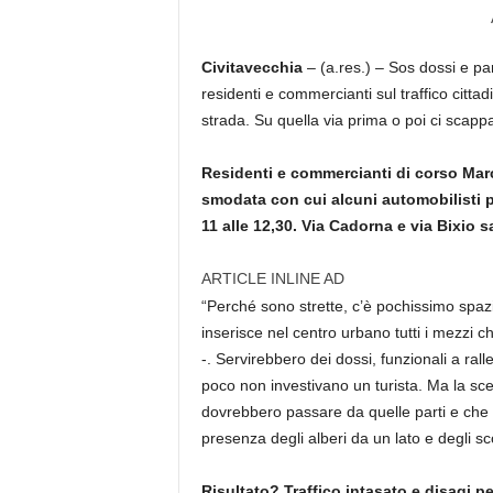
Civitavecchia
– (a.res.) – Sos dossi e pa
residenti e commercianti sul traffico cittad
strada. Su quella via prima o poi ci scappa
Residenti e commercianti di corso Marc
smodata con cui alcuni automobilisti pe
11 alle 12,30. Via Cadorna e via Bixio s
ARTICLE INLINE AD
“Perché sono strette, c’è pochissimo spaz
inserisce nel centro urbano tutti i mezzi 
-. Servirebbero dei dossi, funzionali a rall
poco non investivano un turista. Ma la sce
dovrebbero passare da quelle parti e che a
presenza degli alberi da un lato e degli sc
Risultato? Traffico intasato e disagi p