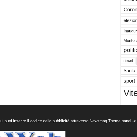
Coron
elezio
Inaugur
Montero
polit
rincari
Santa
sport
Vit
puoi inserire il codice della pubblicità attraverso Newsmag Theme panel ->