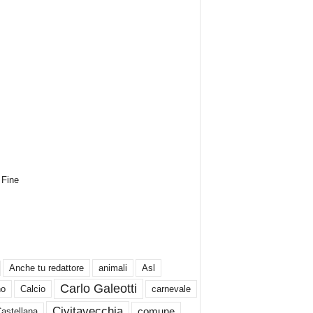
Fine
Anche tu redattore
animali
Asl
Carlo Galeotti
no
Calcio
carnevale
Civitavecchia
comune
Castellana