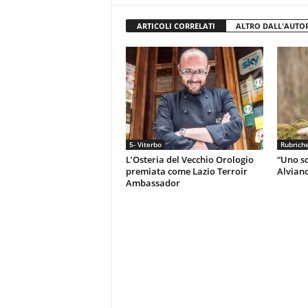
ARTICOLI CORRELATI
ALTRO DALL'AUTO
5- Viterbo
Rubrich
L’Osteria del Vecchio Orologio
“Uno sc
premiata come Lazio Terroir
Alvian
Ambassador