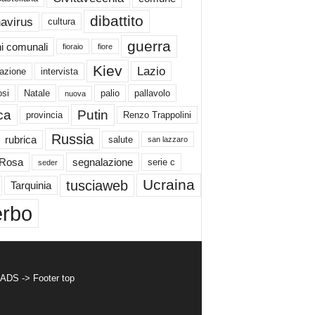
dibattito
avirus
cultura
guerra
ni comunali
fioraio
fiore
Kiev
Lazio
azione
intervista
si
Natale
palio
pallavolo
nuova
ica
Putin
provincia
Renzo Trappolini
Russia
rubrica
salute
san lazzaro
 Rosa
segnalazione
serie c
seder
Ucraina
tusciaweb
Tarquinia
erbo
 ADS -> Footer top