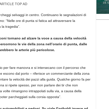
ARTICLE TOP AD
rcheggi selvaggi in centro. Continuano le segnalazioni di
ino: “Nelle ore di punta si fatica ad attraversare la
 la tragedia”.
oni tornano ad alzare la voce a causa della velocità
rcorrono le vie della zona nell’orario di punta, dalle
arebbero le arterie più pericolose.
io per fare manovra e si intersecano con il percorso che
che escono dal porto – riferisce un commerciante della zona
entare la velocità dei pazzi alla guida. Qualche giorno fa per
na si ripete spesso, per non parlare dei tir che non
 volte rimangono intrappolati sulla via, a causa della
ooter parcheggiati sulla corsia opposta”.
er automobilisti e pedoni. Su viale Garibaldi invece ad