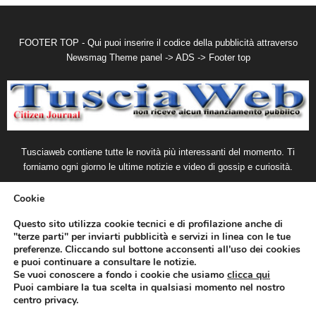
FOOTER TOP - Qui puoi inserire il codice della pubblicità attraverso
Newsmag Theme panel -> ADS -> Footer top
Tusciaweb contiene tutte le novità più interessanti del momento. Ti
forniamo ogni giorno le ultime notizie e video di gossip e curiosità.
Contattaci:
redazione@tusciaweb.it
Cookie
Questo sito utilizza cookie tecnici e di profilazione anche di
"terze parti" per inviarti pubblicità e servizi in linea con le tue
preferenze. Cliccando sul bottone acconsenti all'uso dei cookies
e puoi continuare a consultare le notizie.
Se vuoi conoscere a fondo i cookie che usiamo
clicca qui
Puoi cambiare la tua scelta in qualsiasi momento nel nostro
centro privacy.
Disclaimer
Privacy
Advertisement
Contact Us