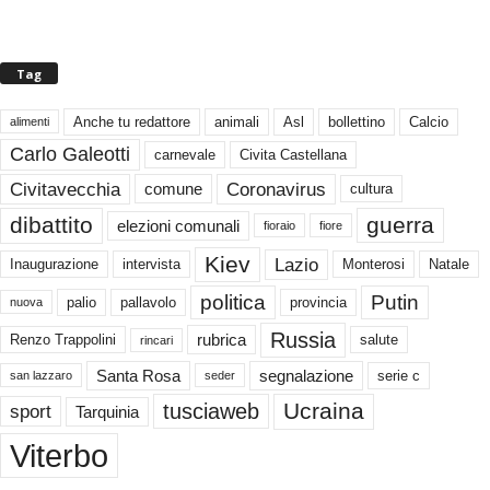
Tag
Anche tu redattore
animali
Asl
bollettino
Calcio
alimenti
Carlo Galeotti
carnevale
Civita Castellana
Civitavecchia
Coronavirus
comune
cultura
dibattito
guerra
elezioni comunali
fioraio
fiore
Kiev
Lazio
Inaugurazione
intervista
Monterosi
Natale
politica
Putin
palio
pallavolo
provincia
nuova
Russia
rubrica
Renzo Trappolini
salute
rincari
Santa Rosa
segnalazione
serie c
san lazzaro
seder
Ucraina
tusciaweb
sport
Tarquinia
Viterbo