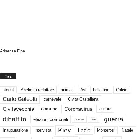
Adsense Fine
Tag
Anche tu redattore
animali
Asl
bollettino
Calcio
alimenti
Carlo Galeotti
carnevale
Civita Castellana
Civitavecchia
Coronavirus
comune
cultura
dibattito
guerra
elezioni comunali
fioraio
fiore
Kiev
Lazio
Inaugurazione
intervista
Monterosi
Natale