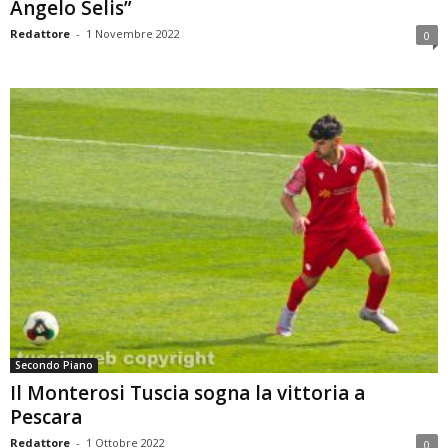
Angelo Selis”
Redattore
-
1 Novembre 2022
0
Secondo Piano
Il Monterosi Tuscia sogna la vittoria a
Pescara
Redattore
-
1 Ottobre 2022
0