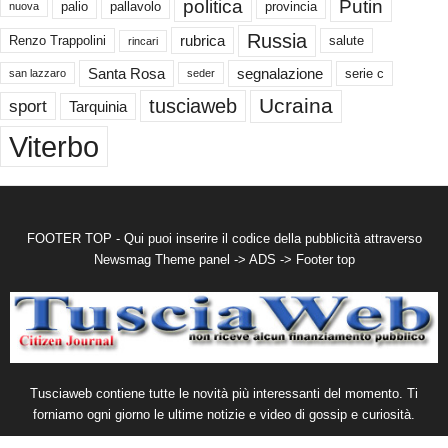
politica
Putin
palio
pallavolo
provincia
nuova
Russia
rubrica
Renzo Trappolini
salute
rincari
Santa Rosa
segnalazione
serie c
san lazzaro
seder
Ucraina
tusciaweb
sport
Tarquinia
Viterbo
FOOTER TOP - Qui puoi inserire il codice della pubblicità attraverso
Newsmag Theme panel -> ADS -> Footer top
Tusciaweb contiene tutte le novità più interessanti del momento. Ti
forniamo ogni giorno le ultime notizie e video di gossip e curiosità.